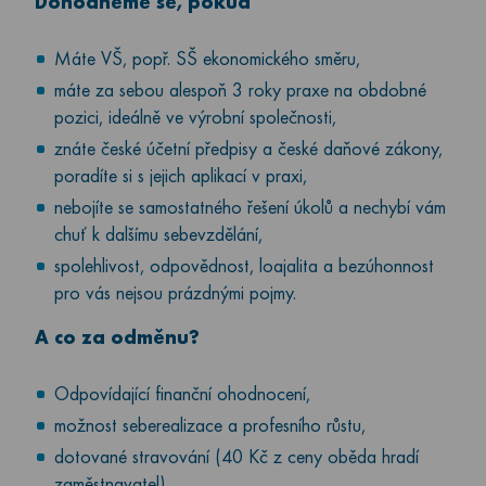
Dohodneme se, pokud
Máte VŠ, popř. SŠ ekonomického směru,
máte za sebou alespoň 3 roky praxe na obdobné
pozici, ideálně ve výrobní společnosti,
znáte české účetní předpisy a české daňové zákony,
poradíte si s jejich aplikací v praxi,
nebojíte se samostatného řešení úkolů a nechybí vám
chuť k dalšímu sebevzdělání,
spolehlivost, odpovědnost, loajalita a bezúhonnost
pro vás nejsou prázdnými pojmy.
A co za odměnu?
Odpovídající finanční ohodnocení,
možnost seberealizace a profesního růstu,
dotované stravování (40 Kč z ceny oběda hradí
zaměstnavatel),