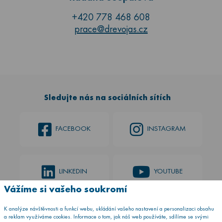
+420 778 468 608
prace@drevojas.cz
Sledujte nás na sociálních sítích
FACEBOOK
INSTAGRAM
LINKEDIN
YOUTUBE
Vážíme si vašeho soukromí
K analýze návštěvnosti a funkcí webu, ukládání vašeho nastavení a personalizaci obsahu
a reklam využíváme cookies. Informace o tom, jak náš web používáte, sdílíme se svými