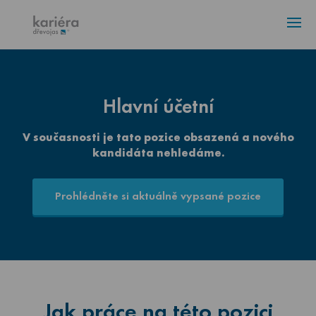
ÚVOD
VOLNÁ MÍSTA
4
AKTUALITY
Hlavní účetní
V současnosti je tato pozice obsazená a nového
KONTAKT
kandidáta nehledáme.
Prohlédněte si aktuálně vypsané pozice
Jak práce na této pozici