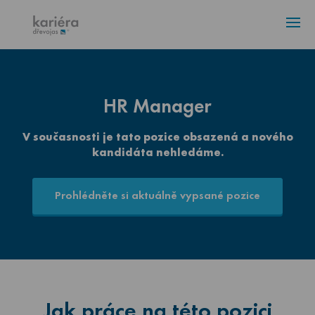
ÚVOD
VOLNÁ MÍSTA
4
AKTUALITY
HR Manager
V současnosti je tato pozice obsazená a nového
KONTAKT
kandidáta nehledáme.
Prohlédněte si aktuálně vypsané pozice
Jak práce na této pozici