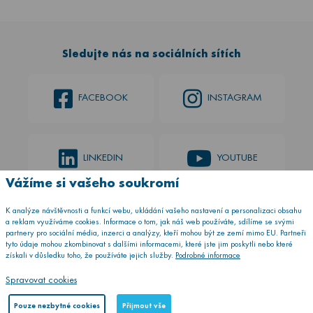
Sledujte nás na sociálních sítích
FACEBOOK
INSTAGRAM
LINKEDIN
YOUTUBE
Vážíme si vašeho soukromí
K analýze návštěvnosti a funkcí webu, ukládání vašeho nastavení a personalizaci obsahu
a reklam využíváme cookies. Informace o tom, jak náš web používáte, sdílíme se svými
partnery pro sociální média, inzerci a analýzy, kteří mohou být ze zemí mimo EU. Partneři
Zásady zpracování souborů cookies
tyto údaje mohou zkombinovat s dalšími informacemi, které jste jim poskytli nebo které
získali v důsledku toho, že používáte jejich služby.
Copyright 2026 Dřevojas, v.d.
Podrobné informace
Grafický návrh
KošnarDesign.cz
a realizace
CZECHGROUP.cz
Spravovat cookies
Pouze nezbytné cookies
Přijmout vše