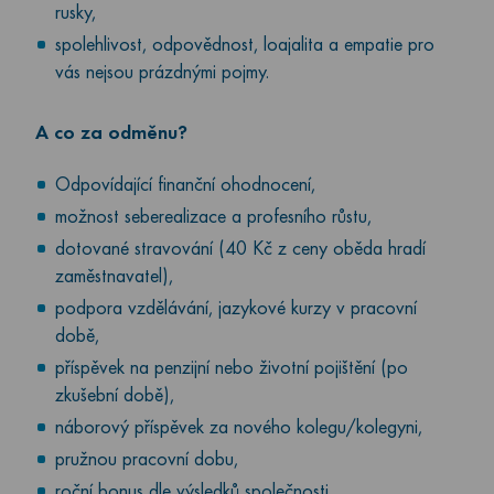
rusky,
spolehlivost, odpovědnost, loajalita a empatie pro
vás nejsou prázdnými pojmy.
A co za odměnu?
Odpovídající finanční ohodnocení,
možnost seberealizace a profesního růstu,
dotované stravování (40 Kč z ceny oběda hradí
zaměstnavatel),
podpora vzdělávání, jazykové kurzy v pracovní
době,
příspěvek na penzijní nebo životní pojištění (po
zkušební době),
náborový příspěvek za nového kolegu/kolegyni,
pružnou pracovní dobu,
roční bonus dle výsledků společnosti,