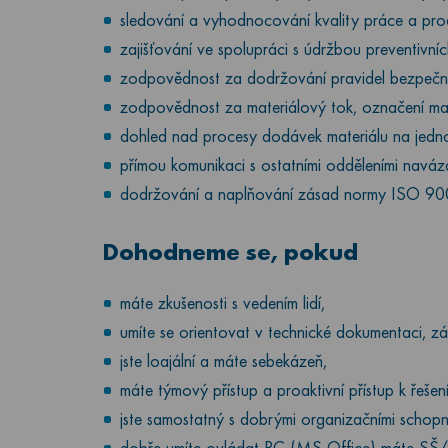
sledování a vyhodnocování kvality práce a prod
zajišťování ve spolupráci s údržbou preventivníc
zodpovědnost za dodržování pravidel bezpečno
zodpovědnost za materiálový tok, označení mate
dohled nad procesy dodávek materiálu na jednot
přímou komunikaci s ostatními odděleními navá
dodržování a naplňování zásad normy ISO 90
Dohodneme se, pokud
máte zkušenosti s vedením lidí,
umíte se orientovat v technické dokumentaci, zá
jste loajální a máte sebekázeň,
máte týmový přístup a proaktivní přístup k řešen
jste samostatný s dobrými organizačními schopn