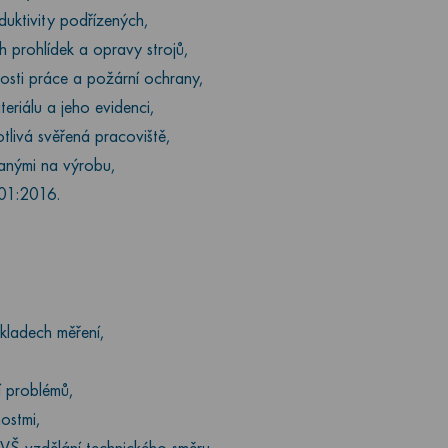
uktivity podřízených,
h prohlídek a opravy strojů,
sti práce a požární ochrany,
riálu a jeho evidenci,
livá svěřená pracoviště,
zanými na výrobu,
01:2016.
kladech měření,
í problémů,
ostmi,