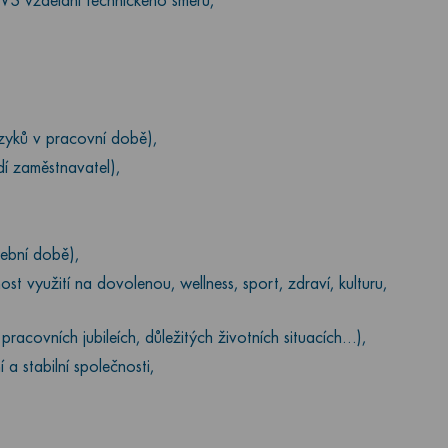
Š vzdělání technického směru,
zyků v pracovní době),
í zaměstnavatel),
šební době),
t využití na dovolenou, wellness, sport, zdraví, kulturu,
acovních jubileích, důležitých životních situacích…),
 a stabilní společnosti,