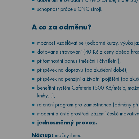
dobře umíte ovládat PC (MS Office) máte SŠ/V
schopnost práce s CNC stroji.
A co za odměnu?
možnost vzdělávat se (odborné kurzy, výuka ja
dotované stravování (40 Kč z ceny oběda hrad
přítomnostní bonus (měsíční i čtvrtletní),
příspěvek na dopravu (po zkušební době),
příspěvek na penzijní a životní pojištění (po zku
benefitní systém Cafeterie (500 Kč/měsíc, možnos
knihy…),
retenční program pro zaměstnance (odměny při pr
moderní a čisté prostředí zázemí české inovativní
jednosměnný provoz.
Nástup:
možný ihned