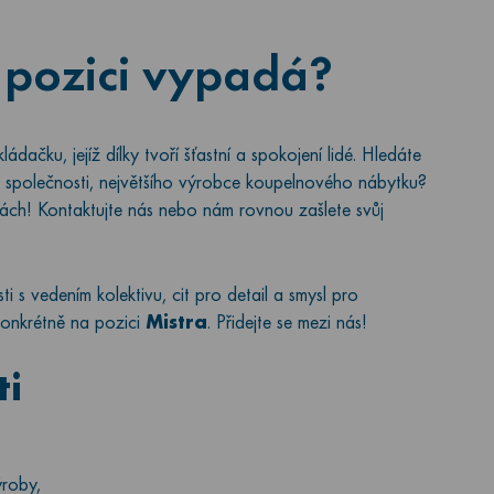
 pozici vypadá?
dačku, jejíž dílky tvoří šťastní a spokojení lidé. Hledáte
ké společnosti, největšího výrobce koupelnového nábytku?
vách! Kontaktujte nás nebo nám rovnou zašlete svůj
 s vedením kolektivu, cit pro detail a smysl pro
onkrétně na pozici
Mistra
. Přidejte se mezi nás!
ti
ýroby,