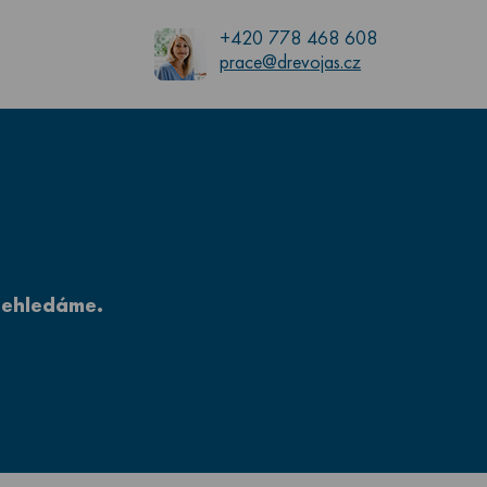
+420 778 468 608
prace@drevojas.cz
nehledáme.