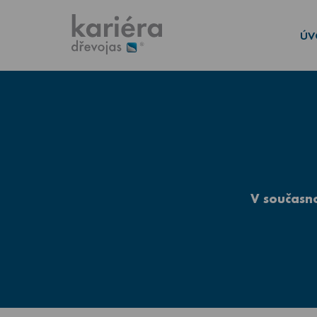
ÚV
V současn