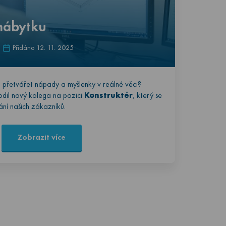
nábytku
Přidáno 12. 11. 2025
 přetvářet nápady a myšlenky v reálné věci?
odil nový kolega na pozici
Konstruktér
, který se
ání našich zákazníků.
Zobrazit více