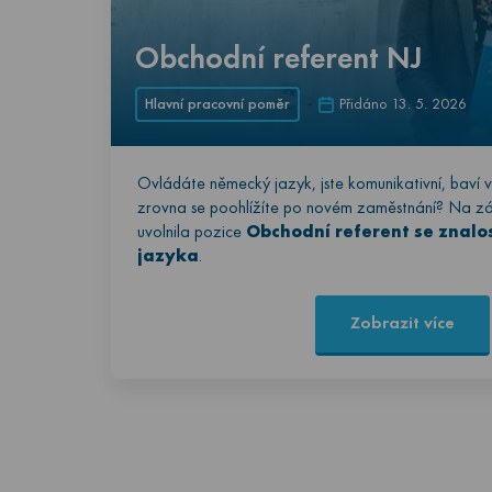
Obchodní referent NJ
Hlavní pracovní poměr
Přidáno 13. 5. 2026
Ovládáte německý jazyk, jste komunikativní, baví 
zrovna se poohlížíte po novém zaměstnání? Na zá
uvolnila pozice
Obchodní referent se znal
jazyka
.
Zobrazit více