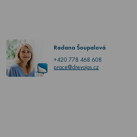
Radana Šoupalová
+420 778 468 608
prace@drevojas.cz