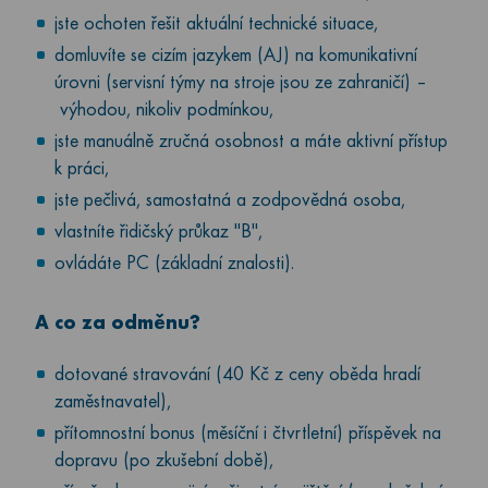
jste ochoten řešit aktuální technické situace,
domluvíte se cizím jazykem (AJ) na komunikativní
úrovni (servisní týmy na stroje jsou ze zahraničí) –
výhodou, nikoliv podmínkou,
jste manuálně zručná osobnost a máte aktivní přístup
k práci,
jste pečlivá, samostatná a zodpovědná osoba,
vlastníte řidičský průkaz "B",
ovládáte PC (základní znalosti).
A co za odměnu?
dotované stravování (40 Kč z ceny oběda hradí
zaměstnavatel),
přítomnostní bonus (měsíční i čtvrtletní) příspěvek na
dopravu (po zkušební době),