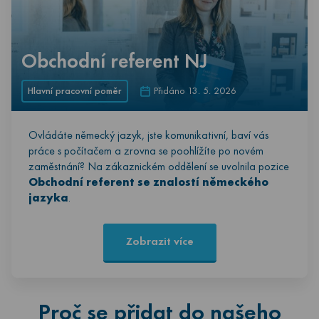
Obchodní referent NJ
Hlavní pracovní poměr
Přidáno 13. 5. 2026
Ovládáte německý jazyk, jste komunikativní, baví vás
práce s počítačem a zrovna se poohlížíte po novém
zaměstnání? Na zákaznickém oddělení se uvolnila pozice
Obchodní referent se znalostí německého
jazyka
.
Zobrazit více
Proč se přidat do našeho