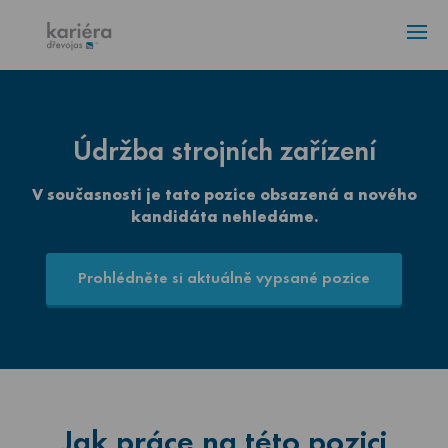
ÚVOD
VOLNÁ MÍSTA
4
AKTUALITY
Údržba strojních zařízení
V současnosti je tato pozice obsazená a nového
KONTAKT
kandidáta nehledáme.
Prohlédněte si aktuálně vypsané pozice
Jak práce na této pozici