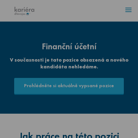
ÚVOD
VOLNÁ MÍSTA
4
AKTUALITY
Finanční účetní
V současnosti je tato pozice obsazená a nového
KONTAKT
kandidáta nehledáme.
Prohlédněte si aktuálně vypsané pozice
Jak práce na této pozici